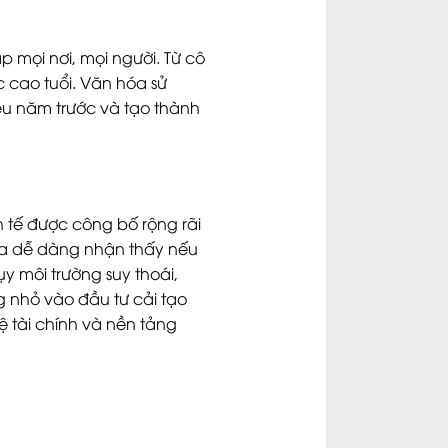
p mọi nơi, mọi người. Từ cô
 cao tuổi. Văn hóa sử
ều năm trước và tạo thành
nh tế được công bố rộng rãi
g ta dễ dàng nhận thấy nếu
ụy môi trường suy thoái,
 nhỏ vào đầu tư cải tạo
ệ tài chính và nền tảng