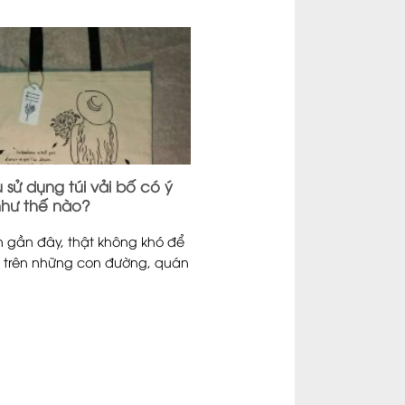
11
Th7
u sử dụng túi vải bố có ý
Kích thước túi vải bố đượ
như thế nào?
khách lựa chọn.
n gần đây, thật không khó để
Không có một kích thước tiê
 trên những con đường, quán
cơ bản nào dành cho các s