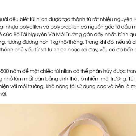
ười đều biết túi nilon được tạo thành từ rất nhiều nguyên
ạt nhựa polyetilen và polypropilen có nguồn gốc từ dầu 
ê của Bộ Tài Nguyên Và Môi Trường gần đây nhất, bình qu
ng, tương đương hơn 1kg/hộ/tháng. Trong khi đó, nếu sử dụn
thành chủ yếu từ sợi tự nhiên hoặc sợi đay, vải, có độ bền 
500 năm để một chiếc túi nilon có thể phân hủy được trong
nhỏ làm mất cân bằng sinh thái, ô nhiễm môi trường. Túi 
hiện với môi trường, khả năng tái sử dụng cao và bền là m
hái.