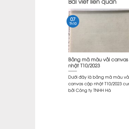
Bài viết liên quan
07
Th10
ận diện thương hiệu
Bảng mã màu vải canvas
 với hình ảnh chiếc túi vải
nhật T10/2023
hàng mang đi muôn nơi
Dưới đây là bảng mã màu vả
thương hiệu phải bỏ ra hàng
canvas cập nhật T10/2023 c
ệu, thậm chí hàng tỷ đồng
bởi Công ty TNHH Hà