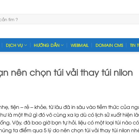
DỊCH VỤ
HƯỚNG DẪN
WEBMAIL
DOMAIN CMS
TIN 
n nên chọn túi vải thay túi nilon
, tiện – rẻ – khỏe, từ lâu đã in sâu vào tiềm thức của ng
 là một thứ gì đó vô cùng xa lạ dù có lịch sử xuất hiện lâu đ
ống. Vậy, đã bao giờ bạn tự hỏi, liệu có một loại túi nào có
úng ta điểm qua 5 lý do nên chọn túi vải thay túi nilon nhé