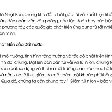
à Nhật Bản, không khó để ta bắt gặp túi vải xuất hiện khắ
giáo, đến nhân viên văn phòng, các tập đoàn hay các bậc
 phương tây, các quốc gia phát triển ứng dụng từ rất nhi
văn minh.
át triển của đất nước
về môi trường, tình hình tăng trưởng và tốc độ phát triển ki
tin đại chúng. Đặt lên bàn cân túi vải và túi nilon, chún
c sản xuất, sử dụng và thải ra môi trường cao, kéo theo hệ l
và nền kinh tế thụt giảm do mất thêm một khoản phí không
i. Qua đó, chúng ta cần chung tay “ Giảm túi nilon – bảo v