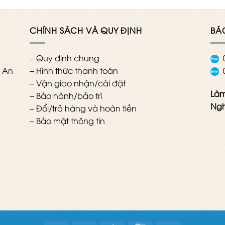
CHÍNH SÁCH VÀ QUY ĐỊNH
BÁ
–
Quy định chung
g An
–
Hình thức thanh toán
–
Vận giao nhận/cài đặt
Làm
–
Bảo hành/bảo trì
Ngh
–
Đổi/trả hàng và hoàn tiền
–
Bảo mật thông tin