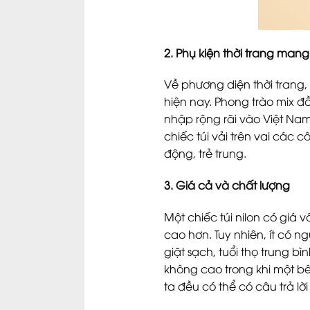
2. Phụ kiện thời trang man
Về phương diện thời trang, 
hiện nay. Phong trào mix đồ 
nhập rộng rãi vào Việt Na
chiếc túi vải trên vai các
động, trẻ trung.
3. Giá cả và chất lượng
Một chiếc túi nilon có giá 
cao hơn. Tuy nhiên, ít có ng
giặt sạch, tuổi thọ trung bì
không cao trong khi một bê
ta đều có thể có câu trả lờ