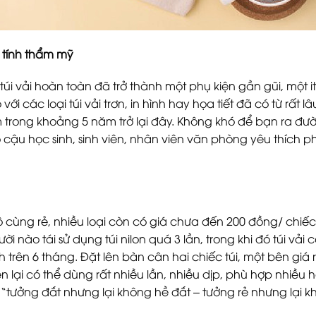
g tính thẩm mỹ
túi vải hoàn toàn đã trở thành một phụ kiện gần gũi, một it
với các loại túi vải trơn, in hình hay họa tiết đã có từ rất 
m trong khoảng 5 năm trở lại đây. Không khó để bạn ra đ
 cô cậu học sinh, sinh viên, nhân viên văn phòng yêu thí
vô cùng rẻ, nhiều loại còn có giá chưa đến 200 đồng/ chiếc, 
ười nào tái sử dụng túi nilon quá 3 lần, trong khi đó túi vả
nh trên 6 tháng. Đặt lên bàn cân hai chiếc túi, một bên giá r
n lại có thể dùng rất nhiều lần, nhiều dịp, phù hợp nhiều 
i “tưởng đắt nhưng lại không hề đắt – tưởng rẻ nhưng lại k