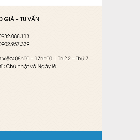
O GIÁ – TƯ VẤN
0932.088.113
0902.957.339
 việc:
08h00 – 17hh00 | Thứ 2 – Thứ 7
ỉ :
Chủ nhật và Ngày lễ