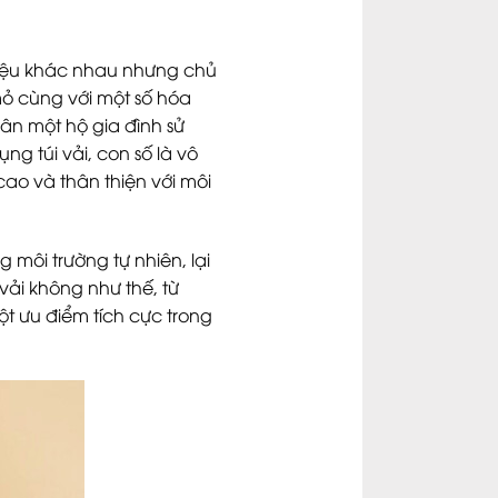
 liệu khác nhau nhưng chủ
mỏ cùng với một số hóa
ân một hộ gia đình sử
g túi vải, con số là vô
cao và thân thiện với môi
 môi trường tự nhiên, lại
vải không như thế, từ
ột ưu điểm tích cực trong