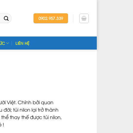
0902.957.339
TỨC
LIÊN HỆ
ười Việt. Chính bởi quan
ời; túi nilon lại trở thành
 thể thay thế được túi nilon,
 !