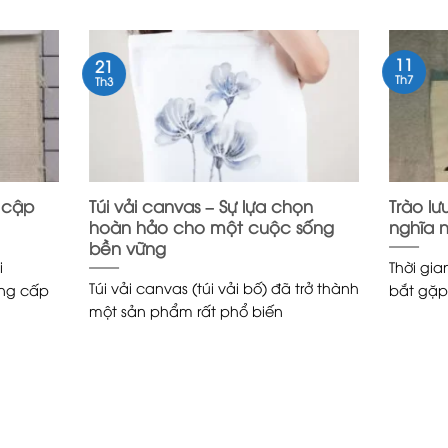
11
21
Th7
Th3
 cập
Túi vải canvas – Sự lựa chọn
Trào lư
hoàn hảo cho một cuộc sống
nghĩa 
bền vững
i
Thời gia
Túi vải canvas (túi vải bố) đã trở thành
ung cấp
bắt gặp
một sản phẩm rất phổ biến