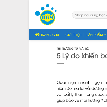
Bỏ
qua
Tìm
nội
kiếm:
dung
TRANG CHỦ
GIỚI THIỆU
SẢN PHẨM
THỊ TRƯỜNG TÚI VẢI BỐ
5 Lý do khiến bạ
Quan niệm nhanh – gọn – nhẹ
niệm đó mà túi vải dường như
vật bất ly thân trong cuộc s
giúp bảo vệ môi trường ? ch