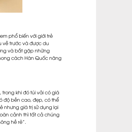
em phổ biến với giới trẻ
lâu về trước và được du
ường và bắt gặp những
ch phong cách Hàn Quốc năng
trong khi đó túi vải có giá
i có độ bền cao, đẹp, có thể
ẻ nhưng giá trị sử dụng lại
hoàn cảnh thì tất cả chúng
hông hề rẻ”.