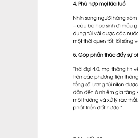
4. Phù hợp mọi lứa tuổi
Nhìn sang người hàng xóm l
– cậu bé học sinh đi mẫu 
dụng túi vải được các nước
một thói quen tốt, lối sống 
5. Góp phần thúc đẩy sự ph
Thời đại 4.0, mọi thông tin 
trên các phương tiện thông 
tổng số lượng túi nilon đượ
dẫn đến ô nhiễm gia tăng 
môi trường và xử lý rác thả
phát triển đất nước ”.