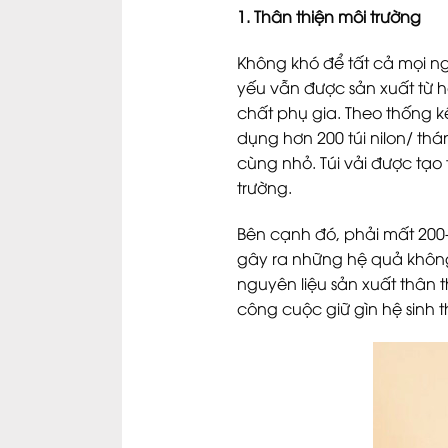
1. Thân thiện môi trường
Không khó để tất cả mọi ng
yếu vẫn được sản xuất từ h
chất phụ gia. Theo thống k
dụng hơn 200 túi nilon/ thá
cùng nhỏ. Túi vải được tạo 
trường.
Bên cạnh đó, phải mất 200-
gây ra những hệ quả không 
nguyên liệu sản xuất thân t
công cuộc giữ gìn hệ sinh t