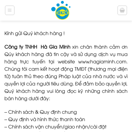
Bỏ
qua
nội
dung
Kính gửi Quý khách hàng !
Công ty TNHH Hà Gia Minh
xin chân thành cảm ơn
Qúy khách hàng đã tin cậy và sử dụng dịch vụ mua
hàng trực tuyến tại website www.hagiaminh.com.
Chúng tôi cam kết hoạt động TMĐT (thương mại điện
tử) tuân thủ theo đúng Pháp luật của nhà nước và vì
quyền lợi của người tiêu dùng. Để đảm bảo quyền lợi,
Quý khách hàng vui lòng đọc kỹ những chính sách
bán hàng dưới đây:
–
Chính sách & Quy định chung
–
Quy định và hình thức thanh toán
–
Chính sách vận chuyển/giao nhận/cài đặt