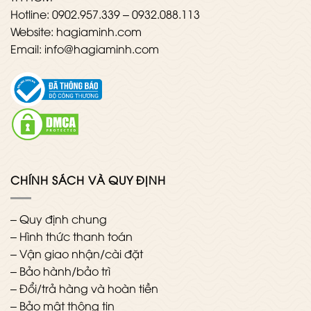
Hotline: 0902.957.339 – 0932.088.113
Website: hagiaminh.com
Email: info@hagiaminh.com
CHÍNH SÁCH VÀ QUY ĐỊNH
–
Quy định chung
–
Hình thức thanh toán
–
Vận giao nhận/cài đặt
–
Bảo hành/bảo trì
–
Đổi/trả hàng và hoàn tiền
–
Bảo mật thông tin