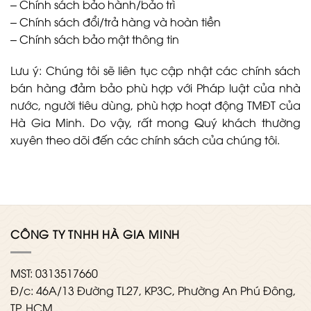
–
Chính sách bảo hành/bảo trì
–
Chính sách đổi/trả hàng và hoàn tiền
–
Chính sách bảo mật thông tin
Lưu ý: Chúng tôi sẽ liên tục cập nhật các chính sách
bán hàng đảm bảo phù hợp với Pháp luật của nhà
nước, người tiêu dùng, phù hợp hoạt động TMĐT của
Hà Gia Minh. Do vậy, rất mong Quý khách thường
xuyên theo dõi đến các chính sách của chúng tôi.
CÔNG TY TNHH HÀ GIA MINH
MST: 0313517660
Đ/c: 46A/13 Đường TL27, KP3C, Phường An Phú Đông,
TP. HCM