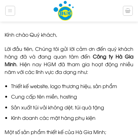
Bỏ
qua
nội
dung
Kính chào Quý khách,
Lời đầu tiên, Chúng tôi gửi lời cảm ơn đến quý khách
hàng đã và đang quan tâm đến
Công ty Hà Gia
Minh
. Hiện nay HGM đã tham gia hoạt động nhiều
năm với các lĩnh vực đa dạng như:
Thiết kế website, logo thương hiệu, sản phẩm
Cung cấp tên miền, hosting
Sản xuất túi vải không dệt, túi quà tặng
Kinh doanh các mặt hàng phụ kiện
Một số sản phẩm thiết kế của Hà Gia Minh;