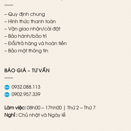
–
Quy định chung
–
Hình thức thanh toán
–
Vận giao nhận/cài đặt
–
Bảo hành/bảo trì
–
Đổi/trả hàng và hoàn tiền
–
Bảo mật thông tin
BÁO GIÁ – TƯ VẤN
0932.088.113
0902.957.339
Làm việc:
08h00 – 17hh00 | Thứ 2 – Thứ 7
Nghỉ :
Chủ nhật và Ngày lễ