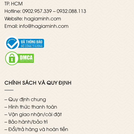
TP. HCM
Hotline: 0902.957.339 – 0932.088.113
Website: hagiaminh.com
Email: info@hagiaminh.com
CHÍNH SÁCH VÀ QUY ĐỊNH
–
Quy định chung
–
Hình thức thanh toán
–
Vận giao nhận/cài đặt
–
Bảo hành/bảo trì
–
Đổi/trả hàng và hoàn tiền