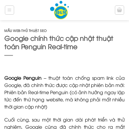
Bỏ
qua
nội
dung
MẪU WEB-THỦ THUẬT SEO
Google chính thức cập nhật thuật
toán Penguin Real-time
Google Penguin
– thuật toán chống spam link của
Google, đã chính thức được cập nhật phiên bản mới:
Phiên bản Real-time Penguin
(có ảnh hưởng ngay lập
tức đến thứ hạng website, mà không phải mất nhiều
thời gian cập nhật)
Cuối cùng, sau một thời gian dài phát triển và thử
nghiệm, Google cũng đã chính thức cho ra mắt