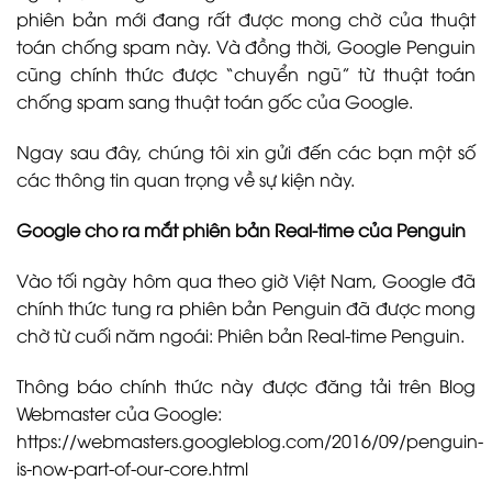
phiên bản mới đang rất được mong chờ của thuật
toán chống spam này. Và đồng thời, Google Penguin
cũng chính thức được “chuyển ngũ” từ thuật toán
chống spam sang thuật toán gốc của Google.
Ngay sau đây, chúng tôi xin gửi đến các bạn một số
các thông tin quan trọng về sự kiện này.
Google cho ra mắt phiên bản Real-time của Penguin
Vào tối ngày hôm qua theo giờ Việt Nam, Google đã
chính thức tung ra phiên bản Penguin đã được mong
chờ từ cuối năm ngoái: Phiên bản Real-time Penguin.
Thông báo chính thức này được đăng tải trên Blog
Webmaster của Google:
https://webmasters.googleblog.com/2016/09/penguin-
is-now-part-of-our-core.html