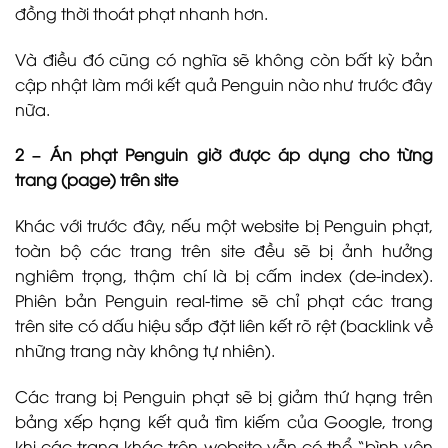
đồng thời thoát phạt nhanh hơn.
Và điều đó cũng có nghĩa sẽ không còn bất kỳ bản
cập nhật làm mới kết quả Penguin nào như trước đây
nữa.
2 – Án phạt Penguin giờ được áp dụng cho từng
trang (page) trên site
Khác với trước đây, nếu một website bị Penguin phạt,
toàn bộ các trang trên site đều sẽ bị ảnh hưởng
nghiêm trọng, thậm chí là bị cấm index (de-index).
Phiên bản Penguin real-time sẽ chỉ phạt các trang
trên site có dấu hiệu sắp đặt liên kết rõ rệt (backlink về
những trang này không tự nhiên).
Các trang bị Penguin phạt sẽ bị giảm thứ hạng trên
bảng xếp hạng kết quả tìm kiếm của Google, trong
khi các trang khác trên website vẫn có thể “bình yên