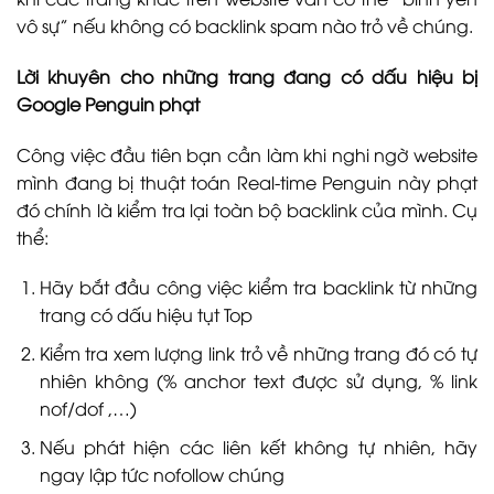
vô sự” nếu không có backlink spam nào trỏ về chúng.
Lời khuyên cho những trang đang có dấu hiệu bị
Google Penguin phạt
Công việc đầu tiên bạn cần làm khi nghi ngờ website
mình đang bị thuật toán Real-time Penguin này phạt
đó chính là kiểm tra lại toàn bộ backlink của mình. Cụ
thể:
Hãy bắt đầu công việc kiểm tra backlink từ những
trang có dấu hiệu tụt Top
Kiểm tra xem lượng link trỏ về những trang đó có tự
nhiên không (% anchor text được sử dụng, % link
nof/dof ,…)
Nếu phát hiện các liên kết không tự nhiên, hãy
ngay lập tức nofollow chúng