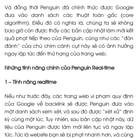
Và đồng thời Penguin đã chính thức được Google
đưa vào danh sách các thuật toán gốc (core
algorithm). Điều đó có nghĩa là, chúng ta sẽ không
bao giờ còn được thấy các bản cập nhật làm mới kết
quả phạt tiếp theo của Penguin, cũng như các “đòn
đánh” của chú chim cánh cụt này sẽ có ảnh hưởng
ngay lập tức đến thứ hạng của trang web.
Những tính năng chính của Penguin Real-time
1 – Tính năng realtime
Nếu như trước đây, các trang web vi phạm quy định
của Google về backlink sẽ được Penguin đưa vào
một danh sách xem xét, và sau đó được “xét xử” định
kỳ cùng một lúc. Tuy nhiên, sau bản cập nhật này, dữ
liệu của Penguin được làm mới liên tục và ngay lập
tức. Tức là website bạn sẽ bị phạt nhanh hơn, và cũng