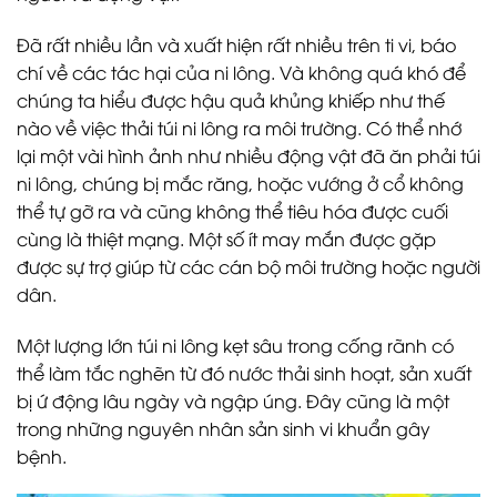
Đã rất nhiều lần và xuất hiện rất nhiều trên ti vi, báo
chí về các tác hại của ni lông. Và không quá khó để
chúng ta hiểu được hậu quả khủng khiếp như thế
nào về việc thải túi ni lông ra môi trường. Có thể nhớ
lại một vài hình ảnh như nhiều động vật đã ăn phải túi
ni lông, chúng bị mắc răng, hoặc vướng ở cổ không
thể tự gỡ ra và cũng không thể tiêu hóa được cuối
cùng là thiệt mạng. Một số ít may mắn được gặp
được sự trợ giúp từ các cán bộ môi trường hoặc người
dân.
Một lượng lớn túi ni lông kẹt sâu trong cống rãnh có
thể làm tắc nghẽn từ đó nước thải sinh hoạt, sản xuất
bị ứ động lâu ngày và ngập úng. Đây cũng là một
trong những nguyên nhân sản sinh vi khuẩn gây
bệnh.