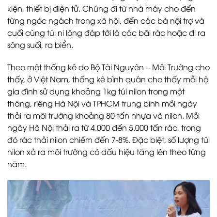
kiện, thiết bị điện tử. Chúng đi từ nhà máy cho đến
từng ngóc ngách trong xã hội, đến các bà nội trợ và
cuối cùng túi ni lông đáp tới là các bãi rác hoặc đi ra
sông suối, ra biển.
Theo một thống kê do Bộ Tài Nguyên – Môi Trường cho
thấy, ở Việt Nam, thống kê bình quân cho thấy mỗi hộ
gia đình sử dụng khoảng 1kg túi nilon trong một
tháng, riêng Hà Nội và TPHCM trung bình mỗi ngày
thải ra môi trường khoảng 80 tấn nhựa và nilon. Mỗi
ngày Hà Nội thải ra từ 4.000 đến 5.000 tấn rác, trong
đó rác thải nilon chiếm đến 7-8%. Đặc biệt, số lượng túi
nilon xả ra môi trường có dấu hiệu tăng lên theo từng
năm.