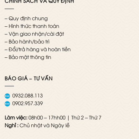
CHÍNH SÁCH VÀ QUY ĐỊNH
–
Quy định chung
–
Hình thức thanh toán
–
Vận giao nhận/cài đặt
–
Bảo hành/bảo trì
–
Đổi/trả hàng và hoàn tiền
–
Bảo mật thông tin
BÁO GIÁ – TƯ VẤN
0932.088.113
0902.957.339
Làm việc:
08h00 – 17hh00 | Thứ 2 – Thứ 7
Nghỉ :
Chủ nhật và Ngày lễ