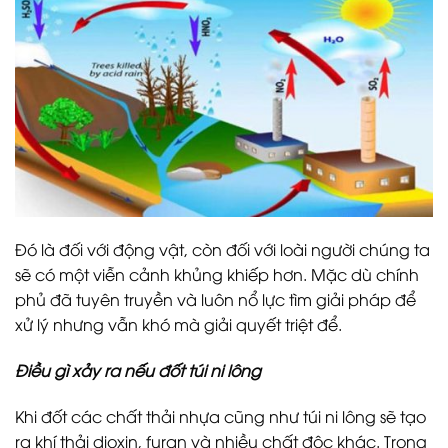
Đó là đối với động vật, còn đối với loài người chúng ta
sẽ có một viễn cảnh khủng khiếp hơn. Mặc dù chính
phủ đã tuyên truyền và luôn nổ lực tìm giải pháp để
xử lý nhưng vẫn khó mà giải quyết triệt để.
Điều gì xảy ra nếu đốt túi ni lông
Khi đốt các chất thải nhựa cũng như túi ni lông sẽ tạo
ra khí thải dioxin, furan và nhiều chất độc khác. Trong