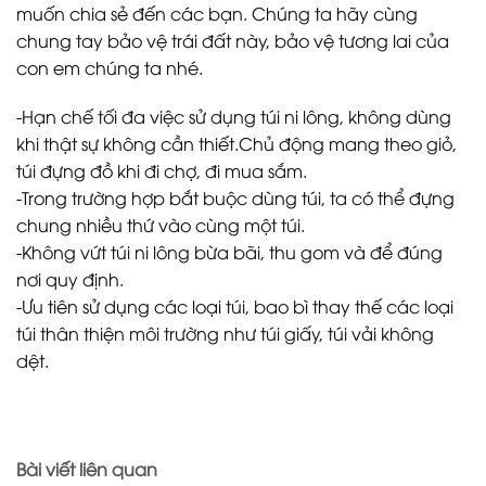
muốn chia sẻ đến các bạn. Chúng ta hãy cùng
chung tay bảo vệ trái đất này, bảo vệ tương lai của
con em chúng ta nhé.
-Hạn chế tối đa việc sử dụng túi ni lông, không dùng
khi thật sự không cần thiết.Chủ động mang theo giỏ,
túi đựng đồ khi đi chợ, đi mua sắm.
-Trong trường hợp bắt buộc dùng túi, ta có thể đựng
chung nhiều thứ vào cùng một túi.
-Không vứt túi ni lông bừa bãi, thu gom và để đúng
nơi quy định.
-Ưu tiên sử dụng các loại túi, bao bì thay thế các loại
túi thân thiện môi trường như túi giấy, túi vải không
dệt.
Bài viết liên quan