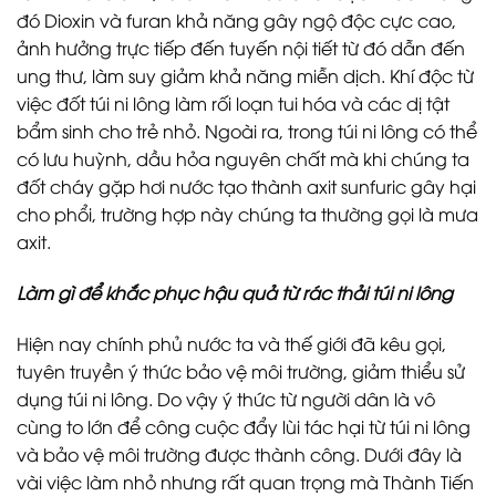
đó Dioxin và furan khả năng gây ngộ độc cực cao,
ảnh hưởng trực tiếp đến tuyến nội tiết từ đó dẫn đến
ung thư, làm suy giảm khả năng miễn dịch. Khí độc từ
việc đốt túi ni lông làm rối loạn tui hóa và các dị tật
bẩm sinh cho trẻ nhỏ. Ngoài ra, trong túi ni lông có thể
có lưu huỳnh, dầu hỏa nguyên chất mà khi chúng ta
đốt cháy gặp hơi nước tạo thành axit sunfuric gây hại
cho phổi, trường hợp này chúng ta thường gọi là mưa
axit.
Làm gì để khắc phục hậu quả từ rác thải túi ni lông
Hiện nay chính phủ nước ta và thế giới đã kêu gọi,
tuyên truyền ý thức bảo vệ môi trường, giảm thiểu sử
dụng túi ni lông. Do vậy ý thức từ người dân là vô
cùng to lớn để công cuộc đẩy lùi tác hại từ túi ni lông
và bảo vệ môi trường được thành công. Dưới đây là
vài việc làm nhỏ nhưng rất quan trọng mà Thành Tiến