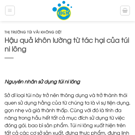
Bỏ
qua
nội
dung
THỊ TRƯỜNG TÚI VẢI KHÔNG DỆT
Hậu quả khôn lường từ tác hại của túi
ni lông
Nguyên nhân sử dụng túi ni lông
Sở dĩ loại túi này trở nên thông dụng và trở thành thói
quen sử dụng hằng của từ chúng ta là vì sự tiện dụng,
gọn nhẹ và giá thành thấp. Cùng với đó là tính đa
năng trong hầu hết tất cả mục đích sử dụng từ việc
đóng gói, bao bì sản phẩm. Túi ni lông xuất hiện trên
tất cả các cơ sở sản xuất, đựng thực phẩm, đựng linh