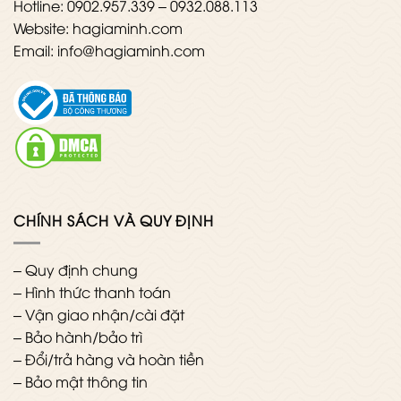
Hotline: 0902.957.339 – 0932.088.113
Website: hagiaminh.com
Email: info@hagiaminh.com
CHÍNH SÁCH VÀ QUY ĐỊNH
–
Quy định chung
–
Hình thức thanh toán
–
Vận giao nhận/cài đặt
–
Bảo hành/bảo trì
–
Đổi/trả hàng và hoàn tiền
–
Bảo mật thông tin