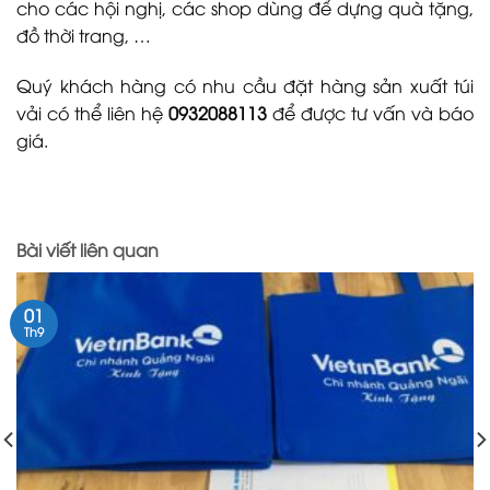
cho các hội nghị, các shop dùng để dựng quà tặng,
đồ thời trang, …
Quý khách hàng có nhu cầu đặt hàng sản xuất túi
vải có thể liên hệ
0932088113
để được tư vấn và báo
giá.
Bài viết liên quan
01
Th9