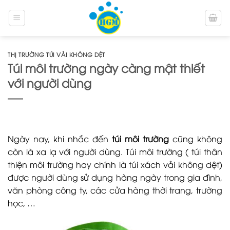
Bỏ
qua
nội
dung
THỊ TRƯỜNG TÚI VẢI KHÔNG DỆT
Túi môi trường ngày càng mật thiết
với người dùng
Ngày nay, khi nhắc đến
túi môi trường
cũng không
còn là xa lạ với người dùng.
Túi môi trường
( túi thân
thiện môi trường hay chính là
túi xách vải không dệt
)
được người dùng sử dụng hàng ngày trong gia đình,
văn phòng công ty, các cửa hàng thời trang, trường
học, …