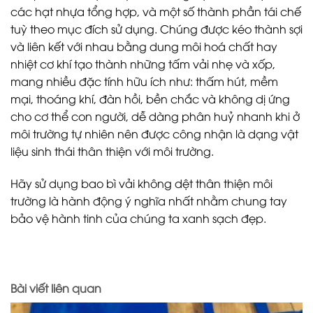
các hạt nhựa tổng hợp, và một số thành phần tái chế
tuỳ theo mục đích sử dụng. Chúng được kéo thành sợi
và liên kết với nhau bằng dung môi hoá chất hay
nhiệt cơ khí tạo thành những tấm vải nhẹ và xốp,
mang nhiều đặc tính hữu ích như: thấm hút, mềm
mại, thoáng khí, đàn hồi, bền chắc và không dị ứng
cho cơ thể con người, dễ dàng phân huỷ nhanh khi ở
môi trường tự nhiên nên được công nhận là dạng vật
liệu sinh thái thân thiện với môi trường.
Hãy sử dụng bao bì vải không dệt thân thiện môi
trường là hành động ý nghĩa nhất nhằm chung tay
bảo vệ hành tinh của chúng ta xanh sạch đẹp.
Bài viết liên quan