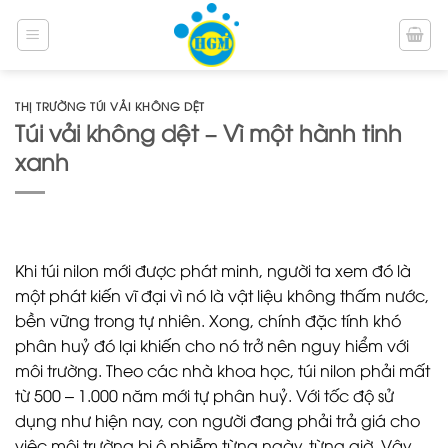
Bỏ
qua
nội
dung
THỊ TRƯỜNG TÚI VẢI KHÔNG DỆT
Túi vải không dệt – Vì một hành tinh
xanh
Khi túi nilon mới được phát minh, người ta xem đó là
một phát kiến vĩ đại vì nó là vật liệu không thấm nước,
bền vững trong tự nhiên. Xong, chính đặc tính khó
phân huỷ đó lại khiến cho nó trở nên nguy hiểm với
môi trường. Theo các nhà khoa học, túi nilon phải mất
từ 500 – 1.000 năm mới tự phân huỷ. Với tốc độ sử
dụng như hiện nay, con người đang phải trả giá cho
việc môi trường bị ô nhiễm từng ngày, từng giờ. Vậy