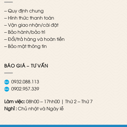
–
Quy định chung
–
Hình thức thanh toán
–
Vận giao nhận/cài đặt
–
Bảo hành/bảo trì
–
Đổi/trả hàng và hoàn tiền
–
Bảo mật thông tin
BÁO GIÁ – TƯ VẤN
0932.088.113
0902.957.339
Làm việc:
08h00 – 17hh00 | Thứ 2 – Thứ 7
Nghỉ :
Chủ nhật và Ngày lễ