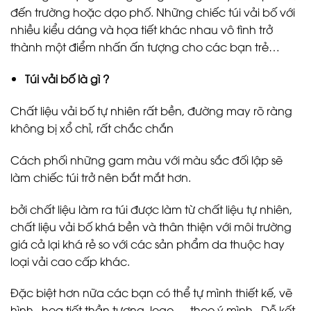
đến trường hoặc dạo phố. Những chiếc túi vải bố với
nhiều kiểu dáng và họa tiết khác nhau vô tình trở
thành một điểm nhấn ấn tượng cho các bạn trẻ…
Túi vải bố là gì ?
Chất liệu vải bố tự nhiên rất bền, đường may rõ ràng
không bị xổ chỉ, rất chắc chắn
Cách phối những gam màu với màu sắc đối lập sẽ
làm chiếc túi trở nên bắt mắt hơn.
bởi chất liệu làm ra túi được làm từ chất liệu tự nhiên,
chất liệu vải bố khá bền và thân thiện với môi trường
giá cả lại khá rẻ so với các sản phẩm da thuộc hay
loại vải cao cấp khác.
Đặc biệt hơn nữa các bạn có thể tự mình thiết kế, vẽ
hình , họa tiết thần tượng, logo … theo ý mình . Dễ kết