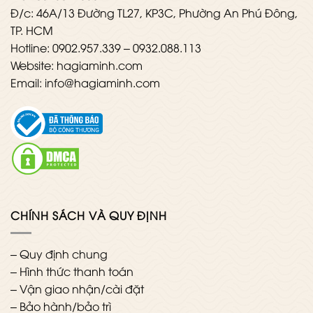
Đ/c: 46A/13 Đường TL27, KP3C, Phường An Phú Đông,
TP. HCM
Hotline: 0902.957.339 – 0932.088.113
Website: hagiaminh.com
Email: info@hagiaminh.com
CHÍNH SÁCH VÀ QUY ĐỊNH
–
Quy định chung
–
Hình thức thanh toán
–
Vận giao nhận/cài đặt
–
Bảo hành/bảo trì