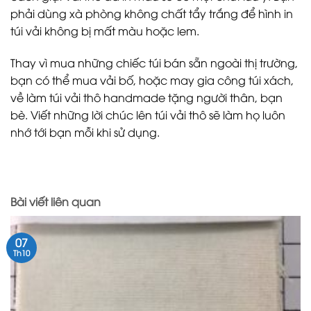
phải dùng xà phòng không chất tẩy trắng để hình in
túi vải không bị mất màu hoặc lem.
Thay vì mua những chiếc túi bán sẵn ngoài thị trường,
bạn có thể mua vải bố, hoặc may gia công túi xách,
về làm túi vải thô handmade tặng người thân, bạn
bè. Viết những lời chúc lên túi vải thô sẽ làm họ luôn
nhớ tới bạn mỗi khi sử dụng.
Bài viết liên quan
07
Th10