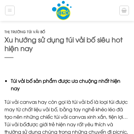
Bỏ
qua
nội
dung
THỊ TRƯỜNG TÚI VẢI BỐ
Xu hướng sử dụng túi vải bố siêu hot
hiện nay
Túi vải bố sản phẩm được ưa chuộng nhất hiện
nay
Túi vải canvas hay còn gọi là túi vải bố là loại túi được
may từ chất liệu vải bố, bằng tay nghề khéo léo đã
tạo nên những chiếc túi vải canvas xinh xắn, tiện lợi…
Túi vải bốđược giới trẻ hiện nay rất yêu thích và
thường sử dụng chúng trong những chuyến đi picnic,