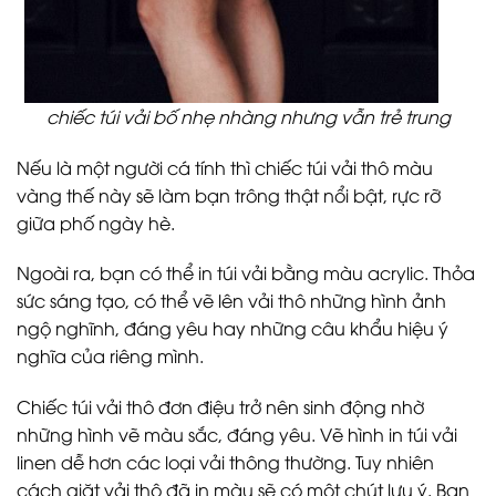
chiếc túi vải bố nhẹ nhàng nhưng vẫn trẻ trung
Nếu là một người cá tính thì chiếc túi vải thô màu
vàng thế này sẽ làm bạn trông thật nổi bật, rực rỡ
giữa phố ngày hè.
Ngoài ra, bạn có thể in túi vải bằng màu acrylic. Thỏa
sức sáng tạo, có thể vẽ lên vải thô những hình ảnh
ngộ nghĩnh, đáng yêu hay những câu khẩu hiệu ý
nghĩa của riêng mình.
Chiếc túi vải thô đơn điệu trở nên sinh động nhờ
những hình vẽ màu sắc, đáng yêu. Vẽ hình in túi vải
linen dễ hơn các loại vải thông thường. Tuy nhiên
cách giặt vải thô đã in màu sẽ có một chút lưu ý. Bạn