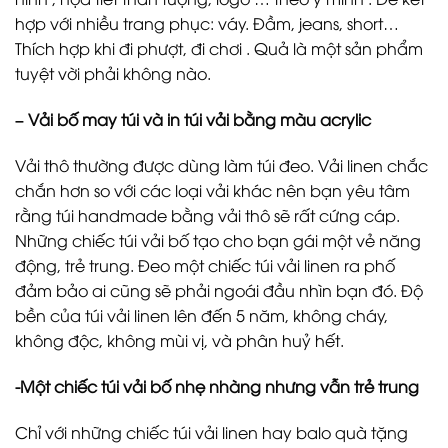
hợp với nhiều trang phục: váy. Đầm, jeans, short…
Thích hợp khi đi phượt, đi chơi . Quả là một sản phẩm
tuyệt vời phải không nào.
– Vải bố may túi và in túi vải bằng màu acrylic
Vải thô thường được dùng làm túi đeo. Vải linen chắc
chắn hơn so với các loại vải khác nên bạn yêu tâm
rằng túi handmade bằng vải thô sẽ rất cứng cáp.
Những chiếc túi vải bố tạo cho bạn gái một vẻ năng
động, trẻ trung. Đeo một chiếc túi vải linen ra phố
đảm bảo ai cũng sẽ phải ngoái đầu nhìn bạn đó. Độ
bền của túi vải linen lên đến 5 năm, không cháy,
không độc, không mùi vị, và phân huỷ hết.
-Một chiếc túi vải bố nhẹ nhàng nhưng vẫn trẻ trung
Chỉ với những chiếc túi vải linen hay balo quà tặng