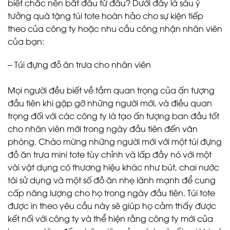
biết chắc nên bắt đầu từ đâu? Dưới đây là sáu ý
tưởng quà tặng túi tote hoàn hảo cho sự kiện tiếp
theo của công ty hoặc nhu cầu công nhận nhân viên
của bạn:
– Túi đựng đồ ăn trưa cho nhân viên
Mọi người đều biết về tầm quan trọng của ấn tượng
đầu tiên khi gặp gỡ những người mới, và điều quan
trọng đối với các công ty là tạo ấn tượng ban đầu tốt
cho nhân viên mới trong ngày đầu tiên đến văn
phòng. Chào mừng những người mới với một túi đựng
đồ ăn trưa mini tote tùy chỉnh và lấp đầy nó với một
vài vật dụng có thương hiệu khác như bút, chai nước
tái sử dụng và một số đồ ăn nhẹ lành mạnh để cung
cấp năng lượng cho họ trong ngày đầu tiên. Túi tote
được in theo yêu cầu này sẽ giúp họ cảm thấy được
kết nối với công ty và thể hiện rằng công ty mới của