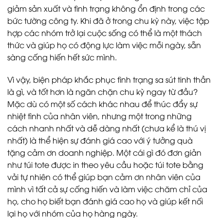
giảm sản xuất và tình trạng không ổn định trong các
bức tường công ty. Khi đã ở trong chu kỳ này, việc tập
hợp các nhóm trở lại cuộc sống có thể là một thách
thức và giúp họ có động lực làm việc mỗi ngày, sẵn
sàng cống hiến hết sức mình.
Vì vậy, biện pháp khắc phục tình trạng sa sút tinh thần
là gì, và tốt hơn là ngăn chặn chu kỳ ngay từ đầu?
Mặc dù có một số cách khác nhau để thúc đẩy sự
nhiệt tình của nhân viên, nhưng một trong những
cách nhanh nhất và dễ dàng nhất (chưa kể là thú vị
nhất) là thể hiện sự đánh giá cao với ý tưởng quà
tặng cảm ơn doanh nghiệp. Một cái gì đó đơn giản
như túi tote được in theo yêu cầu hoặc túi tote bằng
vải tự nhiên có thể giúp bạn cảm ơn nhân viên của
mình vì tất cả sự cống hiến và làm việc chăm chỉ của
họ, cho họ biết bạn đánh giá cao họ và giúp kết nối
lại họ với nhóm của họ hàng ngày.