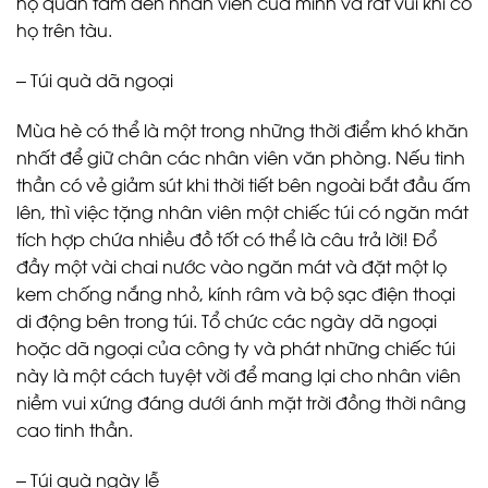
họ quan tâm đến nhân viên của mình và rất vui khi có
họ trên tàu.
– Túi quà dã ngoại
Mùa hè có thể là một trong những thời điểm khó khăn
nhất để giữ chân các nhân viên văn phòng. Nếu tinh
thần có vẻ giảm sút khi thời tiết bên ngoài bắt đầu ấm
lên, thì việc tặng nhân viên một chiếc túi có ngăn mát
tích hợp chứa nhiều đồ tốt có thể là câu trả lời! Đổ
đầy một vài chai nước vào ngăn mát và đặt một lọ
kem chống nắng nhỏ, kính râm và bộ sạc điện thoại
di động bên trong túi. Tổ chức các ngày dã ngoại
hoặc dã ngoại của công ty và phát những chiếc túi
này là một cách tuyệt vời để mang lại cho nhân viên
niềm vui xứng đáng dưới ánh mặt trời đồng thời nâng
cao tinh thần.
– Túi quà ngày lễ