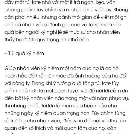
đầy một túi tote nhỏ với một ít trà ngon, kẹo, văn
phòng phẩm tùy chỉnh và một ghi chú viết tay. Không
cần phải nhiều, nhưng dành thời gian để viết một ghi
chú cá nhân về sự đánh giá cao và tặng một món
quà bên ngoài kỳ nghỉ lễ sẽ thực sự cho nhân viên
thấy họ được quý trọng như thế nào.
– Túi quà kỷ niệm
Giúp nhân viên kỷ niệm một năm của họ là cơ hội
hoàn hảo để thể hiện mức độ ảnh hưởng của họ đối
với công ty. Trong khi ý tưởng quà tặng túi tote tùy
chỉnh nhỏ hơn là một cách tuyệt vời để nói lời cảm ơn
đến bất kỳ nhân viên nào trong một vài năm phục vụ,
thì những chiếc túi lớn là món quà hoàn hảo cho
những ngày kỷ niệm quan trọng hơn. Tùy chỉnh từng
sở trường cho nhân viên, điền vào đó một vài thứ liên
quan đến sở thích và mối quan tâm của họ, cân