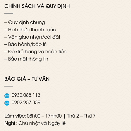
CHÍNH SÁCH VÀ QUY ĐỊNH
–
Quy định chung
–
Hình thức thanh toán
–
Vận giao nhận/cài đặt
–
Bảo hành/bảo trì
–
Đổi/trả hàng và hoàn tiền
–
Bảo mật thông tin
BÁO GIÁ – TƯ VẤN
0932.088.113
0902.957.339
Làm việc:
08h00 – 17hh00 | Thứ 2 – Thứ 7
Nghỉ :
Chủ nhật và Ngày lễ