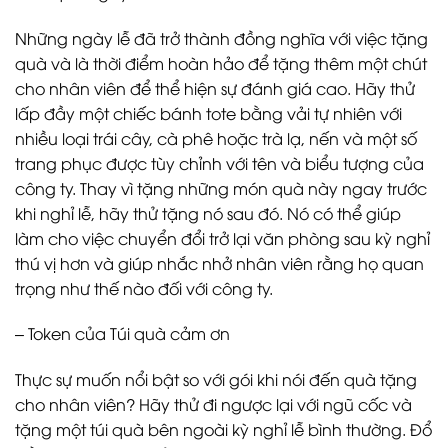
Những ngày lễ đã trở thành đồng nghĩa với việc tặng
quà và là thời điểm hoàn hảo để tặng thêm một chút
cho nhân viên để thể hiện sự đánh giá cao. Hãy thử
lấp đầy một chiếc bánh tote bằng vải tự nhiên với
nhiều loại trái cây, cà phê hoặc trà lạ, nến và một số
trang phục được tùy chỉnh với tên và biểu tượng của
công ty. Thay vì tặng những món quà này ngay trước
khi nghỉ lễ, hãy thử tặng nó sau đó. Nó có thể giúp
làm cho việc chuyển đổi trở lại văn phòng sau kỳ nghỉ
thú vị hơn và giúp nhắc nhở nhân viên rằng họ quan
trọng như thế nào đối với công ty.
– Token của Túi quà cảm ơn
Thực sự muốn nổi bật so với gói khi nói đến quà tặng
cho nhân viên? Hãy thử đi ngược lại với ngũ cốc và
tặng một túi quà bên ngoài kỳ nghỉ lễ bình thường. Đổ