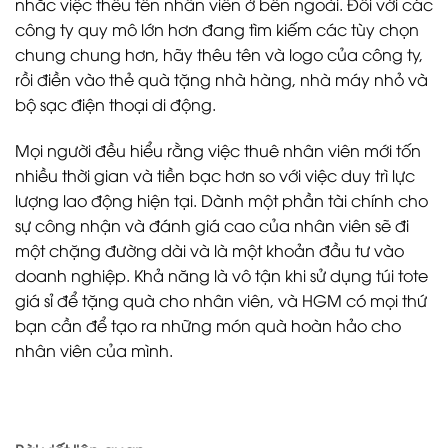
nhắc việc thêu tên nhân viên ở bên ngoài. Đối với các
công ty quy mô lớn hơn đang tìm kiếm các tùy chọn
chung chung hơn, hãy thêu tên và logo của công ty,
rồi điền vào thẻ quà tặng nhà hàng, nhà máy nhỏ và
bộ sạc điện thoại di động.
Mọi người đều hiểu rằng việc thuê nhân viên mới tốn
nhiều thời gian và tiền bạc hơn so với việc duy trì lực
lượng lao động hiện tại. Dành một phần tài chính cho
sự công nhận và đánh giá cao của nhân viên sẽ đi
một chặng đường dài và là một khoản đầu tư vào
doanh nghiệp. Khả năng là vô tận khi sử dụng túi tote
giá sỉ để tặng quà cho nhân viên, và HGM có mọi thứ
bạn cần để tạo ra những món quà hoàn hảo cho
nhân viên của mình.