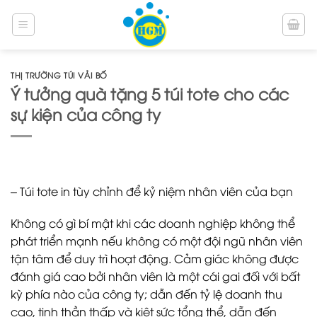
Bỏ
qua
nội
dung
THỊ TRƯỜNG TÚI VẢI BỐ
Ý tưởng quà tặng 5 túi tote cho các
sự kiện của công ty
– Túi tote in tùy chỉnh để kỷ niệm nhân viên của bạn
Không có gì bí mật khi các doanh nghiệp không thể
phát triển mạnh nếu không có một đội ngũ nhân viên
tận tâm để duy trì hoạt động. Cảm giác không được
đánh giá cao bởi nhân viên là một cái gai đối với bất
kỳ phía nào của công ty; dẫn đến tỷ lệ doanh thu
cao, tinh thần thấp và kiệt sức tổng thể, dẫn đến