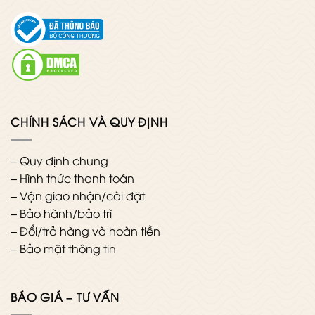
CHÍNH SÁCH VÀ QUY ĐỊNH
–
Quy định chung
–
Hình thức thanh toán
–
Vận giao nhận/cài đặt
–
Bảo hành/bảo trì
–
Đổi/trả hàng và hoàn tiền
–
Bảo mật thông tin
BÁO GIÁ – TƯ VẤN