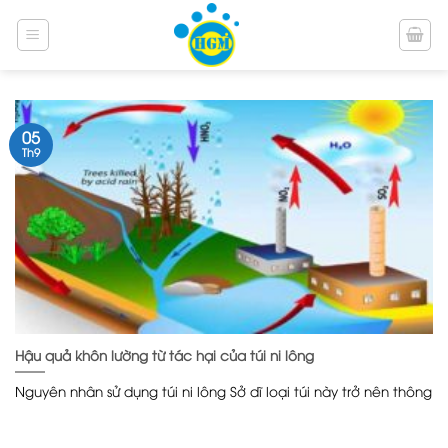
Bỏ
qua
nội
dung
05
Th9
Hậu quả khôn lường từ tác hại của túi ni lông
Nguyên nhân sử dụng túi ni lông Sở dĩ loại túi này trở nên thông