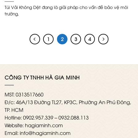
Túi Vải Không Dệt đang là giải pháp cho vấn đề bảo vệ môi
trường,
1
2
3
4
CÔNG TY TNHH HÀ GIA MINH
MST: 0313517660
Đ/c: 46A/13 Đường TL27, KP3C, Phường An Phú Đông,
TP. HCM
Hotline: 0902.957.339 – 0932.088.113
Website: hagiaminh.com
Email: info@hagiaminh.com